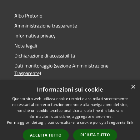
Albo Pretorio
Amministrazione trasparente
Informativa privacy
Note legali
Dichiarazione di accessibilità
Dati monitoraggio (sezione Amministrazione
Trasparente)
×
Informazioni sui cookie
Questo sito web utilizza cookie tecnici e assimilati strettamente
RSS
Comune convenzionato
necessari al corretto funzionamento e alla navigazione del sito,
nonché un cookie tecnico analitico al solo fine di elaborare
Accessibilità
Astigov
informazioni statistiche, aggregate e anonime.
Privacy
Per maggiori dettagli, può consultare la cookie policy al seguente
link
Progetto
|
Convenzione
|
Cookie
Adesioni
Mappa del sito
RIFIUTA TUTTO
ACCETTA TUTTO