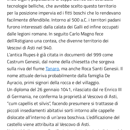
tecnologie belliche, che avrebbe scelto questo territorio
per la posizione impervia ed i fitti boschi che lo rendevano
facilmente difendibile. Intorno al 500 a.C. i territori padani
furono interessati dalla calata dei Galli ed infine occupati
dalle legioni romane. In seguito Carlo Magno fece
dell'Astigiano una contea, che divenne territorio dei
Vescovi di Asti nel 940.
L’antica Rupes è già citata in documenti del 999 come
Castrum Genesii, dal nome della chiesetta che sorgeva
sulla riva del fiume
Tanaro
, ma anche Roca Santi Genesii. Il
nome attuale deriva probabilmente dalla famiglia De
Ayracio, primi signori della rocca e del villaggio.
Un diploma del 26 gennaio 1041, rilasciato dal re Enrico III
di Germania, ne conferma la proprietà al Vescovo di Asti,
“cum capellis et silvis”, facendo presumere si trattasse di
piccoli insediamenti abitativi sorti intorno alle cappelle
dislocate all’interno di un’area boschiva. L’edificazione del
castello viene attribuita al Vescovo di Asti.