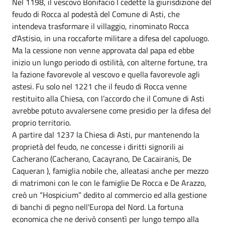
Nel 1198, il vescovo Bonifacio I cedette la giurisdizione del
feudo di Rocca al podestà del Comune di Asti, che
intendeva trasformare il villaggio, rinominato Rocca
d'Astisio, in una roccaforte militare a difesa del capoluogo.
Ma la cessione non venne approvata dal papa ed ebbe
inizio un lungo periodo di ostilità, con alterne fortune, tra
la fazione favorevole al vescovo e quella favorevole agli
astesi. Fu solo nel 1221 che il feudo di Rocca venne
restituito alla Chiesa, con l’accordo che il Comune di Asti
avrebbe potuto avvalersene come presidio per la difesa del
proprio territorio.
A partire dal 1237 la Chiesa di Asti, pur mantenendo la
proprietà del feudo, ne concesse i diritti signorili ai
Cacherano (Cacherano, Cacayrano, De Cacairanis, De
Caqueran ), famiglia nobile che, alleatasi anche per mezzo
di matrimoni con le con le famiglie De Rocca e De Arazzo,
creò un “Hospicium” dedito al commercio ed alla gestione
di banchi di pegno nell'Europa del Nord. La fortuna
economica che ne derivò consentì per lungo tempo alla