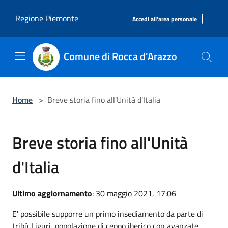
Salta al contenuto principale
|
Regione Piemonte
Accedi all'area personale
Comune di Rocca d'Arazzo
Home
>
Breve storia fino all'Unità d'Italia
Breve storia fino all'Unità
d'Italia
Ultimo aggiornamento
: 30 maggio 2021, 17:06
E' possibile supporre un primo insediamento da parte di
tribù Liguri, popolazione di ceppo iberico con avanzate