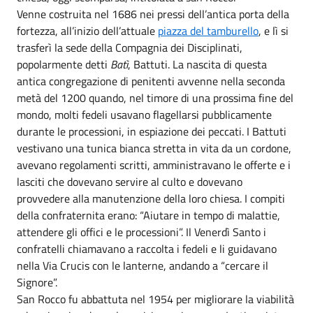
Venne costruita nel 1686 nei pressi dell’antica porta della
fortezza, all’inizio dell’attuale
piazza del tamburello
, e lì si
trasferì la sede della Compagnia dei Disciplinati,
popolarmente detti
Batì
, Battuti. La nascita di questa
antica congregazione di penitenti avvenne nella seconda
metà del 1200 quando, nel timore di una prossima fine del
mondo, molti fedeli usavano flagellarsi pubblicamente
durante le processioni, in espiazione dei peccati. I Battuti
vestivano una tunica bianca stretta in vita da un cordone,
avevano regolamenti scritti, amministravano le offerte e i
lasciti che dovevano servire al culto e dovevano
provvedere alla manutenzione della loro chiesa. I compiti
della confraternita erano: “Aiutare in tempo di malattie,
attendere gli offici e le processioni”. Il Venerdì Santo i
confratelli chiamavano a raccolta i fedeli e li guidavano
nella Via Crucis con le lanterne, andando a “cercare il
Signore”.
San Rocco fu abbattuta nel 1954 per migliorare la viabilità