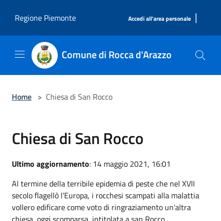
Salta al contenuto principale
|
Regione Piemonte
Accedi all'area personale
Comune di Rocca d'Arazzo
Home
>
Chiesa di San Rocco
Chiesa di San Rocco
Ultimo aggiornamento
: 14 maggio 2021, 16:01
Al termine della terribile epidemia di peste che nel XVII
secolo flagellò l’Europa, i rocchesi scampati alla malattia
vollero edificare come voto di ringraziamento un'altra
chiesa, oggi scomparsa, intitolata a san Rocco.