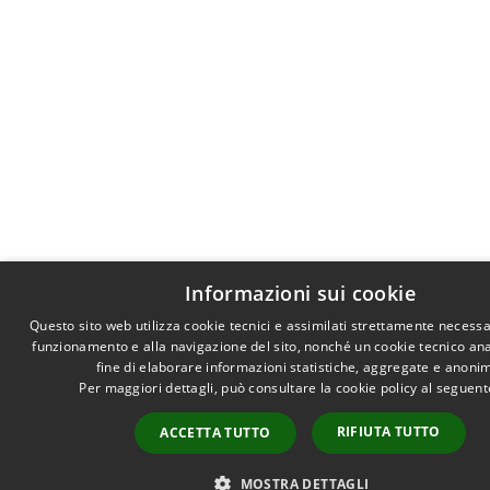
Informazioni sui cookie
Questo sito web utilizza cookie tecnici e assimilati strettamente necessa
funzionamento e alla navigazione del sito, nonché un cookie tecnico anal
fine di elaborare informazioni statistiche, aggregate e anoni
Per maggiori dettagli, può consultare la cookie policy al seguen
RIFIUTA TUTTO
ACCETTA TUTTO
MOSTRA DETTAGLI