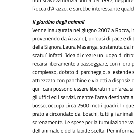
non si aveva notizia prima del 1997, neppure n
Rocca d’Arazzo, e sarebbe interessante qual
Il giardino degli animali
Venne inaugurata nel giugno 2007 a Rocca, in
provenendo da Azzano)
, un'oasi di pace e di 
della Signora Laura Masenga, sostenuta dal ma
scaturì infatti l’idea di creare un luogo di ritr
recarsi liberamente a passeggiare, con i loro p
complesso, dotato di parcheggio, si estende s
attrezzato con panchine e vialetti a disposizi
qui i cani possono essere liberati in un’area 
gli uffici ed i servizi, mentre l’area destinata 
bosso, occupa circa 2500 metri quadri. In que
prato e circondato dai boschi, tutti gli anim
serenamente. Le spese per la tumulazione var
dell’animale e della lapide scelta. Per inform