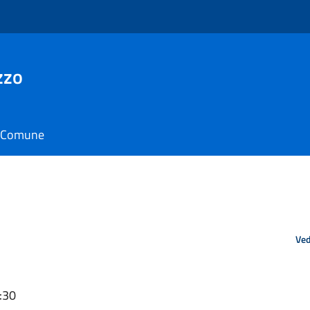
zzo
il Comune
Ved
:30