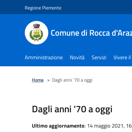
Salta al contenuto principale
Regione Piemonte
Comune di Rocca d'Ara
Amministrazione
Novità
Servizi
Vivere 
Home
>
Dagli anni '70 a oggi
Dagli anni '70 a oggi
Ultimo aggiornamento
: 14 maggio 2021, 16