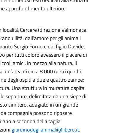
ei numerosi testi dedicati alla storia di
che approfondimento ulteriore.
 località
Cercere (direzione Valmonaca
tranquillità: dall’amore per gli animali
rito Sergio Forno e dal figlio Davide,
ovo per tutti coloro avessero il piacere di
iccoli amici, in mezzo alla natura.
Il
u un’area di circa 8.000 metri quadri,
one degli ospiti a due e quattro zampe:
sicura. Una struttura in muratura ospita
alle sepolture, delimitata da una siepe di
sto cimitero, adagiato in un grande
ali da compagnia possono riposare
iano a seconda della taglia
azioni
giardinodeglianimali@libero.it
.