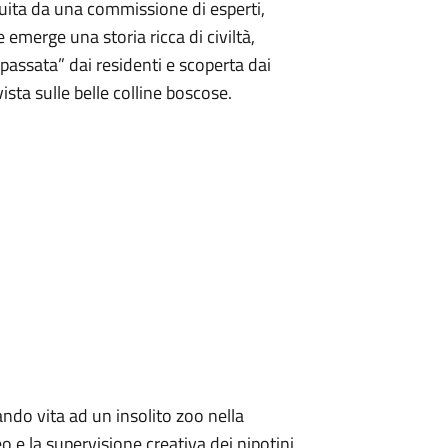
uita da una commissione di esperti,
 emerge una storia ricca di civiltà,
ripassata” dai residenti e scoperta dai
ista sulle belle colline boscose.
ndo vita ad un insolito zoo nella
teo e la supervisione creativa dei nipotini