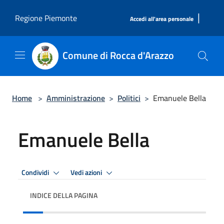
Salta al contenuto principale
|
Regione Piemonte
Accedi all'area personale
Comune di Rocca d'Arazzo
Home
>
Amministrazione
>
Politici
>
Emanuele Bella
Emanuele Bella
Condividi
Vedi azioni
INDICE DELLA PAGINA