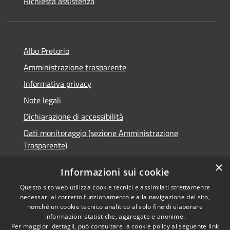
Richiesta assistenza
Albo Pretorio
Amministrazione trasparente
Informativa privacy
Note legali
Dichiarazione di accessibilità
Dati monitoraggio (sezione Amministrazione
Trasparente)
×
Informazioni sui cookie
Questo sito web utilizza cookie tecnici e assimilati strettamente
RSS
Comune convenzionato
necessari al corretto funzionamento e alla navigazione del sito,
nonché un cookie tecnico analitico al solo fine di elaborare
Accessibilità
Astigov
informazioni statistiche, aggregate e anonime.
Privacy
Per maggiori dettagli, può consultare la cookie policy al seguente
link
Progetto
|
Convenzione
|