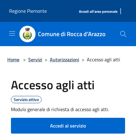
Salta al contenuto principale
|
Regione Piemonte
Accedi all'area personale
Comune di Rocca d'Arazzo
Home
>
Servizi
>
Autorizzazioni
>
Accesso agli atti
Accesso agli atti
Servizio attivo
Modulo generale di richiesta di accesso agli atti.
Accedi al servizio