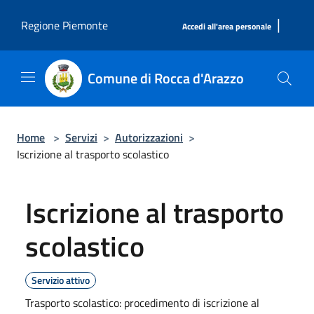
Salta al contenuto principale
|
Regione Piemonte
Accedi all'area personale
Comune di Rocca d'Arazzo
Home
>
Servizi
>
Autorizzazioni
>
Iscrizione al trasporto scolastico
Iscrizione al trasporto
scolastico
Servizio attivo
Trasporto scolastico: procedimento di iscrizione al