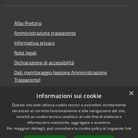
Albo Pretorio
Amministrazione trasparente
Informativa privacy
Note legali
Dichiarazione di accessibilità
Dati monitoraggio (sezione Amministrazione
Trasparente)
×
Informazioni sui cookie
Questo sito web utilizza cookie tecnici e assimilati strettamente
RSS
Comune convenzionato
necessari al corretto funzionamento e alla navigazione del sito,
nonché un cookie tecnico analitico al solo fine di elaborare
Accessibilità
Astigov
informazioni statistiche, aggregate e anonime.
Privacy
Per maggiori dettagli, può consultare la cookie policy al seguente
link
Progetto
|
Convenzione
|
Cookie
Adesioni