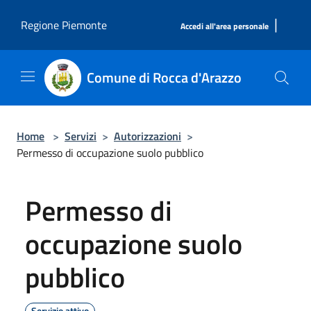
Salta al contenuto principale
|
Regione Piemonte
Accedi all'area personale
Comune di Rocca d'Arazzo
Home
>
Servizi
>
Autorizzazioni
>
Permesso di occupazione suolo pubblico
Permesso di
occupazione suolo
pubblico
Servizio attivo