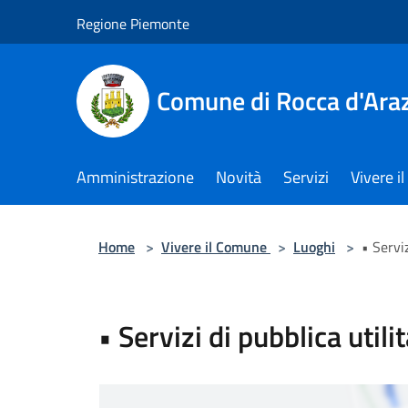
Salta al contenuto principale
Regione Piemonte
Comune di Rocca d'Ara
Amministrazione
Novità
Servizi
Vivere 
Home
>
Vivere il Comune
>
Luoghi
>
• Serviz
• Servizi di pubblica utili