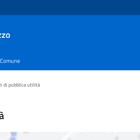
zzo
il Comune
i di pubblica utilità
tà