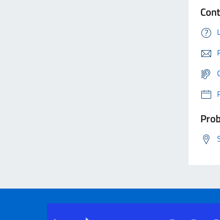
Cont
Prob