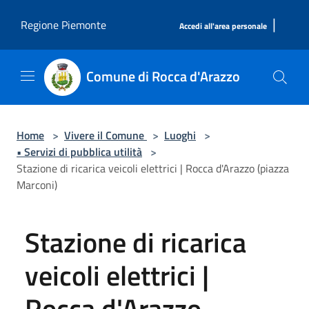
Salta al contenuto principale
|
Regione Piemonte
Accedi all'area personale
Comune di Rocca d'Arazzo
Home
>
Vivere il Comune
>
Luoghi
>
• Servizi di pubblica utilità
>
Stazione di ricarica veicoli elettrici | Rocca d'Arazzo (piazza
Marconi)
Stazione di ricarica
veicoli elettrici |
Rocca d'Arazzo