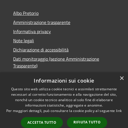
Albo Pretorio
Amministrazione trasparente
Informativa privacy
Note legali
Dichiarazione di accessibilità
Dati monitoraggio (sezione Amministrazione
Trasparente)
×
Informazioni sui cookie
Questo sito web utilizza cookie tecnici e assimilati strettamente
RSS
Comune convenzionato
necessari al corretto funzionamento e alla navigazione del sito,
nonché un cookie tecnico analitico al solo fine di elaborare
Accessibilità
Astigov
informazioni statistiche, aggregate e anonime.
Privacy
Per maggiori dettagli, può consultare la cookie policy al seguente
link
Progetto
|
Convenzione
|
Cookie
Adesioni
Mappa del sito
RIFIUTA TUTTO
ACCETTA TUTTO